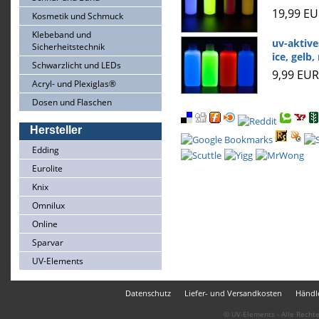
19,99 E
Kosmetik und Schmuck
Klebeband und
uv-aktive
Sicherheitstechnik
ice, gelb,
Schwarzlicht und LEDs
9,99 EUR
Acryl- und Plexiglas®
Dosen und Flaschen
Hersteller
Edding
Eurolite
Knix
Omnilux
Online
Sparvar
UV-Elements
Datenschutz
Liefer- und Versandkosten
Händle
© UV-Elements - Alle Rechte