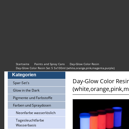
Startseite
Paints and Spray Cans
Day-Glow Color Resin
Day-Glow Color Resin Set 5 5x100ml (white,orange,pink,magenta,purple)
Kategorien
Day-Glow Color Resin
Spar-Set's
(white,orange,pink,m
Glow in the Dark
Pigmente und Farbstoffe
Farben und Spraydosen
Neonfarbe wasserlöslich
Tagesleuchtfarbe
Wasserbasis