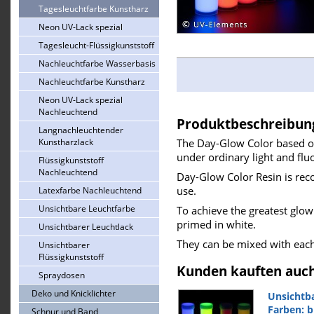
Tagesleuchtfarbe Kunstharz
Neon UV-Lack spezial
Tagesleucht-Flüssigkunststoff
Nachleuchtfarbe Wasserbasis
Nachleuchtfarbe Kunstharz
Neon UV-Lack spezial
Nachleuchtend
Produktbeschreibun
Langnachleuchtender
Kunstharzlack
The Day-Glow Color based on 
under ordinary light and fluo
Flüssigkunststoff
Nachleuchtend
Day-Glow Color Resin is re
use.
Latexfarbe Nachleuchtend
Unsichtbare Leuchtfarbe
To achieve the greatest glow
primed in white.
Unsichtbarer Leuchtlack
They can be mixed with each
Unsichtbarer
Flüssigkunststoff
Kunden kauften auc
Spraydosen
Deko und Knicklichter
Unsichtb
Farben: bl
Schnur und Band