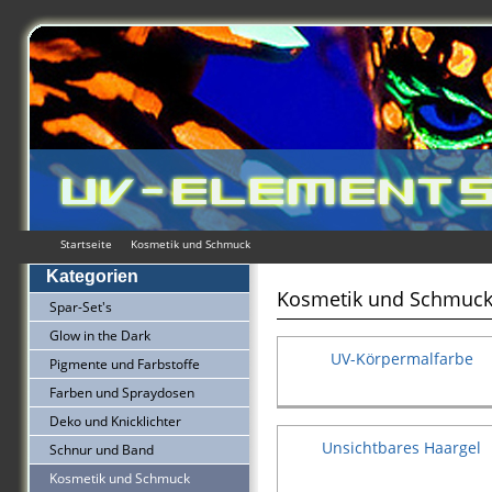
Startseite
Kosmetik und Schmuck
Kategorien
Kosmetik und Schmuc
Spar-Set's
Glow in the Dark
UV-Körpermalfarbe
Pigmente und Farbstoffe
Farben und Spraydosen
Deko und Knicklichter
Unsichtbares Haargel
Schnur und Band
Kosmetik und Schmuck