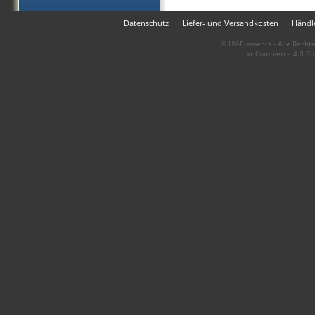
Datenschutz
Liefer- und Versandkosten
Händle
© UV-Elements - Alle Rechte
xt:Commerce 4.0 Co