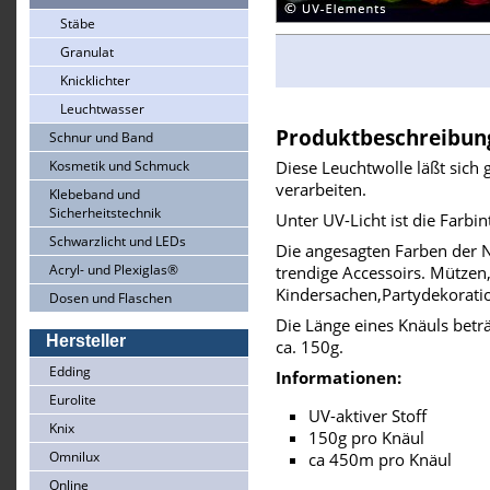
Stäbe
Granulat
Knicklichter
Leuchtwasser
Produktbeschreibun
Schnur und Band
Kosmetik und Schmuck
Diese Leuchtwolle läßt sich
verarbeiten.
Klebeband und
Sicherheitstechnik
Unter UV-Licht ist die Farbin
Schwarzlicht und LEDs
Die angesagten Farben der N
Acryl- und Plexiglas®
trendige Accessoirs. Mützen,
Kindersachen,Partydekoratio
Dosen und Flaschen
Die Länge eines Knäuls bet
Hersteller
ca. 150g.
Edding
Informationen:
Eurolite
UV-aktiver Stoff
Knix
150g pro Knäul
Omnilux
ca 450m pro Knäul
Online