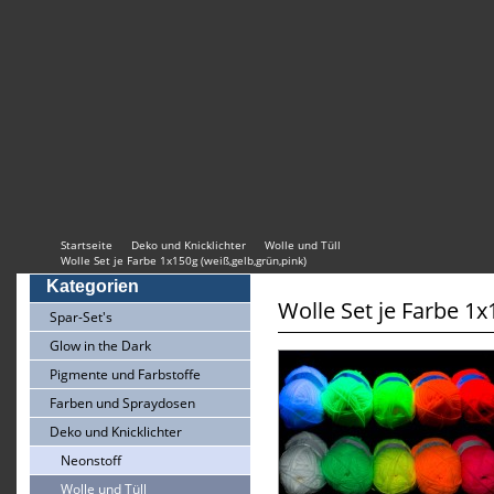
Startseite
Deko und Knicklichter
Wolle und Tüll
Wolle Set je Farbe 1x150g (weiß,gelb,grün,pink)
Kategorien
Wolle Set je Farbe 1x
Spar-Set's
Glow in the Dark
Pigmente und Farbstoffe
Farben und Spraydosen
Deko und Knicklichter
Neonstoff
Wolle und Tüll