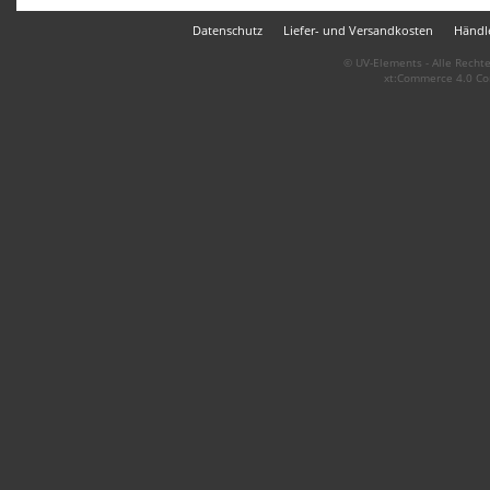
Datenschutz
Liefer- und Versandkosten
Händle
© UV-Elements - Alle Rechte
xt:Commerce 4.0 Co