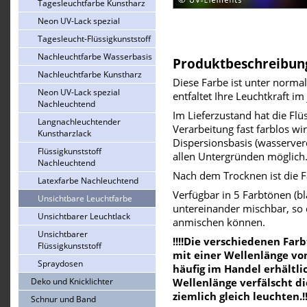
Tagesleuchtfarbe Kunstharz
Neon UV-Lack spezial
Tagesleucht-Flüssigkunststoff
Nachleuchtfarbe Wasserbasis
Produktbeschreibun
Nachleuchtfarbe Kunstharz
Diese Farbe ist unter normal
Neon UV-Lack spezial
entfaltet Ihre Leuchtkraft im
Nachleuchtend
Im Lieferzustand hat die Flü
Langnachleuchtender
Verarbeitung fast farblos wir
Kunstharzlack
Dispersionsbasis (wasserverd
Flüssigkunststoff
allen Untergründen möglich
Nachleuchtend
Nach dem Trocknen ist die F
Latexfarbe Nachleuchtend
Verfügbar in 5 Farbtönen (bl
Unsichtbare Leuchtfarbe
untereinander mischbar, so d
Unsichtbarer Leuchtlack
anmischen können.
Unsichtbarer
!!!!Die verschiedenen Far
Flüssigkunststoff
mit einer Wellenlänge von
Spraydosen
häufig im Handel erhältl
Deko und Knicklichter
Wellenlänge verfälscht di
ziemlich gleich leuchten.!!
Schnur und Band