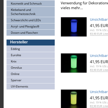
Verwendung für Dekoratione
Kosmetik und Schmuck
vieles mehr...
Klebeband und
Sicherheitstechnik
Unsichtbar
Schwarzlicht und LEDs
41,95 EUR
Acryl- und Plexiglas®
incl. 19 % USt
z
Dosen und Flaschen
83,90 EUR Lite
Hersteller
Edding
Eurolite
Unsichtbar
41,95 EUR
Knix
incl. 19 % USt
z
Omnilux
83,90 EUR Lite
Online
Sparvar
UV-Elements
Unsichtbar
41,95 EUR
incl. 19 % USt
z
83,90 EUR Lite