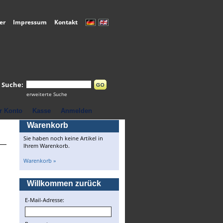
er
Impressum
Kontakt
Suche:
erweiterte Suche
r Konto
Kasse
Anmelden
Warenkorb
Sie haben noch keine Artikel in
Ihrem Warenkorb.
Warenkorb »
Willkommen zurück
E-Mail-Adresse: