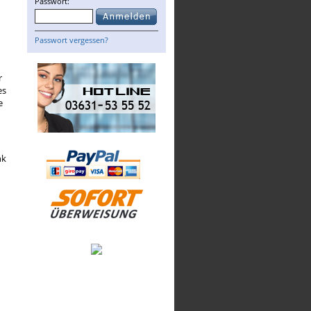
Passwort:
Passwort vergessen?
r
es
e
nk