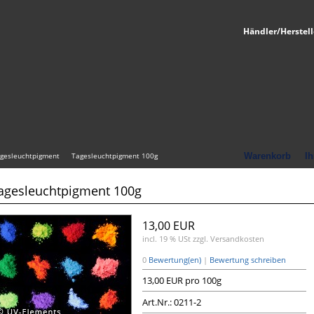
Händler/Herstell
gesleuchtpigment
Tagesleuchtpigment 100g
Warenkorb
Ih
agesleuchtpigment 100g
13,00 EUR
incl. 19 % USt
zzgl. Versandkosten
0
Bewertung(en)
|
Bewertung schreiben
13,00 EUR pro 100g
Art.Nr.: 0211-2