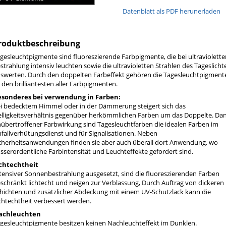
Datenblatt als PDF herunerladen
roduktbeschreibung
gesleuchtpigmente sind fluoreszierende Farbpigmente, die bei ultraviolette
strahlung intensiv leuchten sowie die ultravioletten Strahlen des Tageslicht
swerten. Durch den doppelten Farbeffekt gehören die Tagesleuchtpigment
 den brilliantesten aller Farbpigmenten.
esonderes bei verwendung in Farben:
i bedecktem Himmel oder in der Dämmerung steigert sich das
lligkeitsverhältnis gegenüber herkömmlichen Farben um das Doppelte. Da
übertroffener Farbwirkung sind Tagesleuchtfarben die idealen Farben im
fallverhütungsdienst und für Signalisationen. Neben
cherheitsanwendungen finden sie aber auch überall dort Anwendung, wo
sserordentliche Farbintensität und Leuchteffekte gefordert sind.
chtechtheit
tensiver Sonnenbestrahlung ausgesetzt, sind die fluoreszierenden Farben
schränkt lichtecht und neigen zur Verblassung, Durch Auftrag von dickeren
hichten und zusätzlicher Abdeckung mit einem UV-Schutzlack kann die
chtechtheit verbessert werden.
achleuchten
gesleuchtpigmente besitzen keinen Nachleuchteffekt im Dunklen.