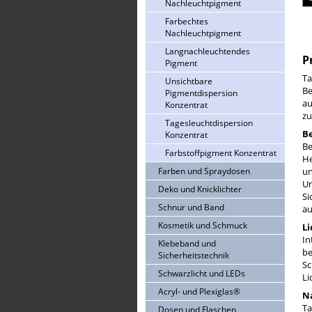
Nachleuchtpigment
Farbechtes
Nachleuchtpigment
Langnachleuchtendes
P
Pigment
Ta
Unsichtbare
Be
Pigmentdispersion
au
Konzentrat
zu
Tagesleuchtdispersion
B
Konzentrat
Be
Farbstoffpigment Konzentrat
He
Farben und Spraydosen
un
Un
Deko und Knicklichter
Si
Schnur und Band
au
Kosmetik und Schmuck
Li
In
Klebeband und
be
Sicherheitstechnik
Sc
Schwarzlicht und LEDs
Li
Acryl- und Plexiglas®
N
Ta
Dosen und Flaschen