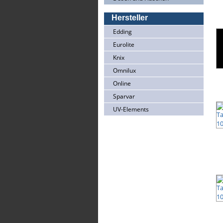
Hersteller
Edding
Eurolite
Knix
Omnilux
Online
Sparvar
UV-Elements