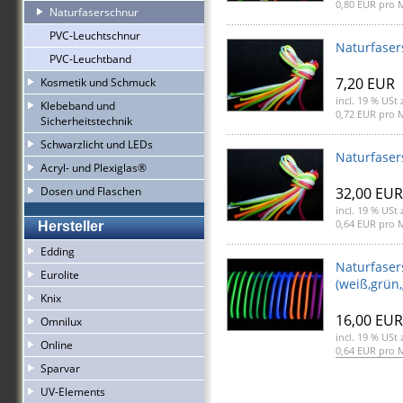
0,80 EUR pro 
Naturfaserschnur
PVC-Leuchtschnur
Naturfase
PVC-Leuchtband
7,20 EUR
Kosmetik und Schmuck
incl. 19 % USt
z
Klebeband und
0,72 EUR pro 
Sicherheitstechnik
Schwarzlicht und LEDs
Naturfase
Acryl- und Plexiglas®
Dosen und Flaschen
32,00 EUR
incl. 19 % USt
z
0,64 EUR pro 
Hersteller
Edding
Naturfase
Eurolite
(weiß,grün,
Knix
16,00 EUR
Omnilux
incl. 19 % USt
z
Online
0,64 EUR pro 
Sparvar
UV-Elements