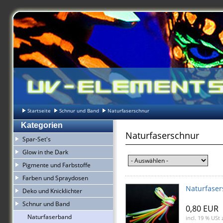
Startseite
Schnur und Band
Naturfaserschnur
Kategorien
Naturfaserschnur
Spar-Set's
Glow in the Dark
Pigmente und Farbstoffe
Farben und Spraydosen
Naturfase
Deko und Knicklichter
Schnur und Band
0,80 EUR
Naturfaserband
incl. 19 % USt
z