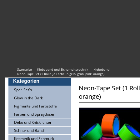
Startseite
Klebeband und Sicherheitstechnik
Klebeband
Neon-Tape Set (1 Rolle je Farbe in gelb, grün, pink, orange)
Kategorien
Neon-Tape Set (1 Rolle
Spar-Set's
orange)
Glow in the Dark
Pigmente und Farbstoffe
Farben und Spraydosen
Deko und Knicklichter
Schnur und Band
Kosmetik und Schmuck