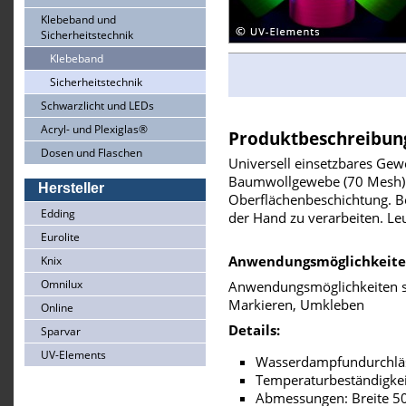
Klebeband und
Sicherheitstechnik
Klebeband
Sicherheitstechnik
Schwarzlicht und LEDs
Acryl- und Plexiglas®
Produktbeschreibun
Dosen und Flaschen
Universell einsetzbares Ge
Baumwollgewebe (70 Mesh) m
Hersteller
Oberflächenbeschichtung. B
Edding
der Hand zu verarbeiten. Leu
Eurolite
Anwendungsmöglichkeite
Knix
Omnilux
Anwendungsmöglichkeiten si
Markieren, Umkleben
Online
Details:
Sparvar
UV-Elements
Wasserdampfundurchlä
Temperaturbeständigkei
Abmessungen: Breite 