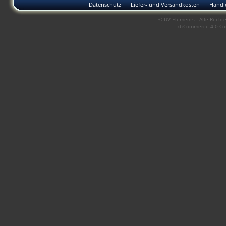
Datenschutz
Liefer- und Versandkosten
Händle
© UV-Elements - Alle Rechte
xt:Commerce 4.0 Co