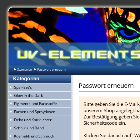
Startseite
Passwort erneuern
Kategorien
Passwort erneuern
Spar-Set's
Glow in the Dark
Pigmente und Farbstoffe
Bitte geben Sie die E-Mail-
unserem Shop angelegt h
Farben und Spraydosen
Zur Bestätigung geben Si
Deko und Knicklichter
Sicherheitscode ein.
Schnur und Band
Klicken Sie danach auf "W
Kosmetik und Schmuck