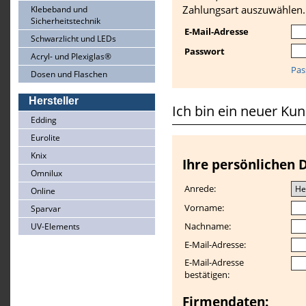
Zahlungsart auszuwählen.
Klebeband und
Sicherheitstechnik
E-Mail-Adresse
Schwarzlicht und LEDs
Passwort
Acryl- und Plexiglas®
Pas
Dosen und Flaschen
Hersteller
Ich bin ein neuer Ku
Edding
Eurolite
Knix
Ihre persönlichen 
Omnilux
Anrede:
Online
Vorname:
Sparvar
Nachname:
UV-Elements
E-Mail-Adresse:
E-Mail-Adresse
bestätigen:
Firmendaten: