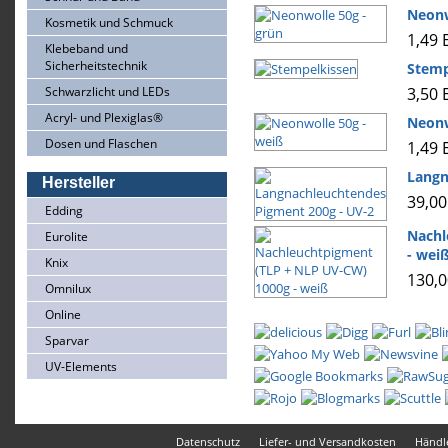
Neonw
Kosmetik und Schmuck
1,49
Klebeband und
Sicherheitstechnik
Stemp
Schwarzlicht und LEDs
3,50
Acryl- und Plexiglas®
Neonw
Dosen und Flaschen
1,49
Langn
Hersteller
39,0
Edding
Nachl
Eurolite
- wei
Knix
130,
Omnilux
Online
Sparvar
UV-Elements
Datenschutz
Liefer- und Versandkosten
Händle