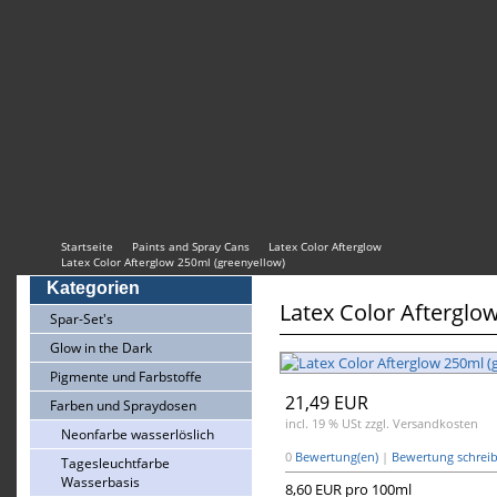
Startseite
Paints and Spray Cans
Latex Color Afterglow
Latex Color Afterglow 250ml (greenyellow)
Kategorien
Latex Color Afterglo
Spar-Set's
Glow in the Dark
Pigmente und Farbstoffe
21,49 EUR
Farben und Spraydosen
incl. 19 % USt
zzgl. Versandkosten
Neonfarbe wasserlöslich
0
Bewertung(en)
|
Bewertung schrei
Tagesleuchtfarbe
Wasserbasis
8,60 EUR pro 100ml