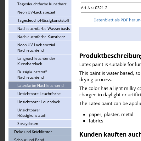
Tagesleuchtfarbe Kunstharz
Art.Nr.: 0321-2
Neon UV-Lack spezial
Datenblatt als PDF herun
Tagesleucht-Flüssigkunststoff
Nachleuchtfarbe Wasserbasis
Nachleuchtfarbe Kunstharz
Neon UV-Lack spezial
Nachleuchtend
Produktbeschreibun
Langnachleuchtender
Kunstharzlack
Latex paint is suitable for l
Flüssigkunststoff
This paint is water based, s
Nachleuchtend
drying process.
Latexfarbe Nachleuchtend
The color has a light milky c
Unsichtbare Leuchtfarbe
charged in daylight or artific
Unsichtbarer Leuchtlack
The Latex paint can be appli
Unsichtbarer
paper, plaster, metal
Flüssigkunststoff
fabrics
Spraydosen
Deko und Knicklichter
Kunden kauften auc
Schnur und Band